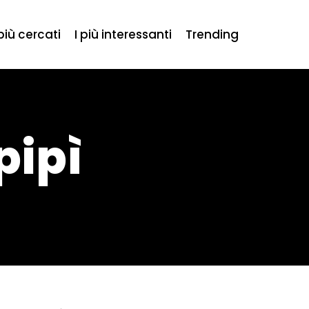
 più cercati
I più interessanti
Trending
pipì