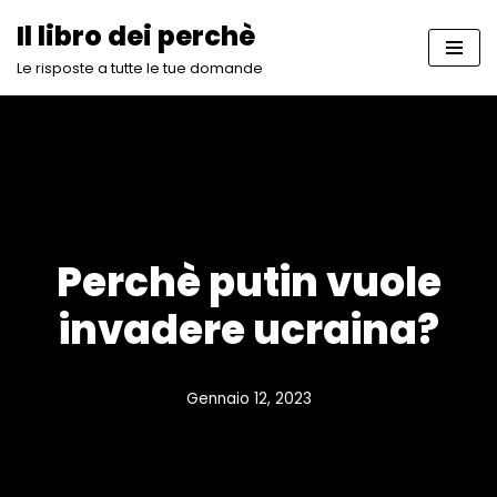
Il libro dei perchè
Vai
Le risposte a tutte le tue domande
al
contenuto
Perchè putin vuole
invadere ucraina?
Gennaio 12, 2023