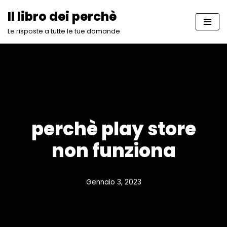
Il libro dei perchè
Vai
Le risposte a tutte le tue domande
al
contenuto
perchè play store
non funziona
Gennaio 3, 2023