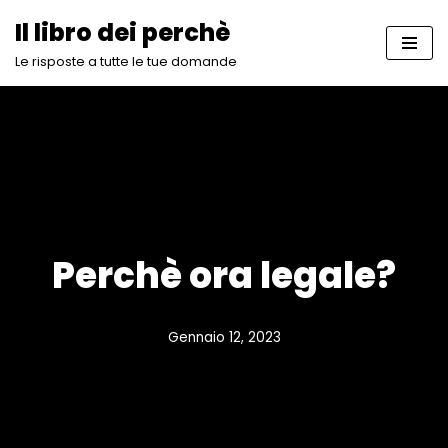
Il libro dei perchè
Vai
Le risposte a tutte le tue domande
al
contenuto
Perchè ora legale?
Gennaio 12, 2023