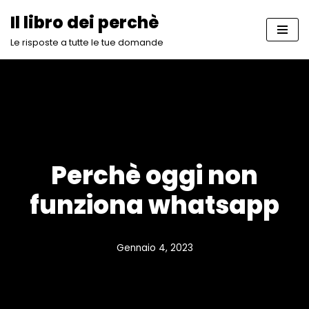
Il libro dei perchè
Vai
Le risposte a tutte le tue domande
al
contenuto
Perchè oggi non
funziona whatsapp
Gennaio 4, 2023