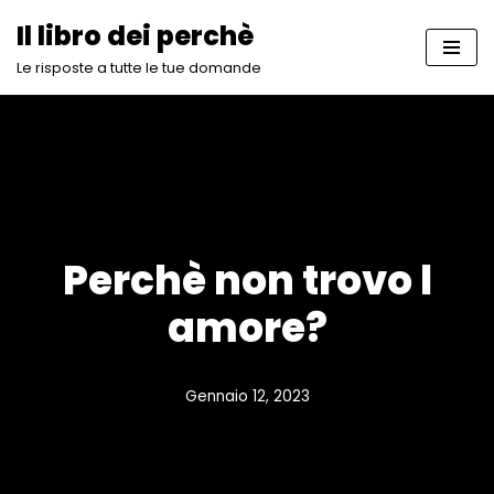
Il libro dei perchè
Vai
Le risposte a tutte le tue domande
al
contenuto
Perchè non trovo l
amore?
Gennaio 12, 2023