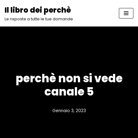
Il libro dei perchè
Vai
Le risposte a tutte le tue domande
al
contenuto
perchè non si vede
canale 5
Gennaio 3, 2023