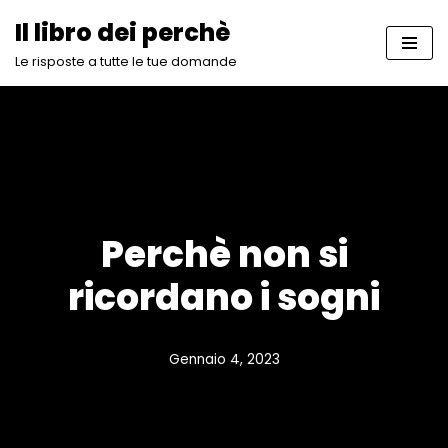
Il libro dei perchè
Vai
Le risposte a tutte le tue domande
al
contenuto
Perchè non si
ricordano i sogni
Gennaio 4, 2023