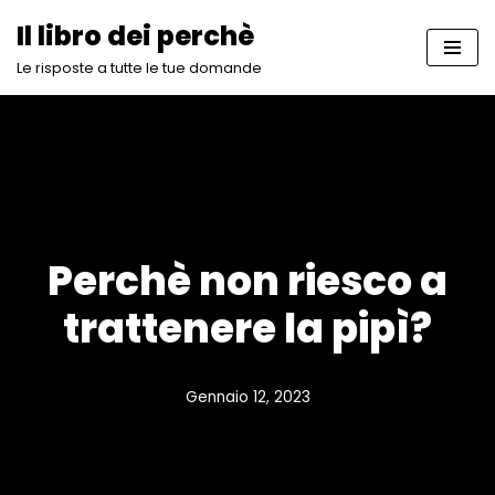
Il libro dei perchè
Vai
Le risposte a tutte le tue domande
al
contenuto
Perchè non riesco a
trattenere la pipì?
Gennaio 12, 2023