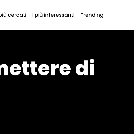
 più cercati
I più interessanti
Trending
mettere di