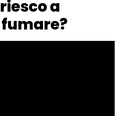
riesco a
i fumare?