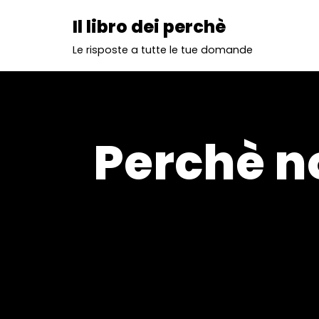
Il libro dei perchè
Vai
Le risposte a tutte le tue domande
al
contenuto
Perchè no