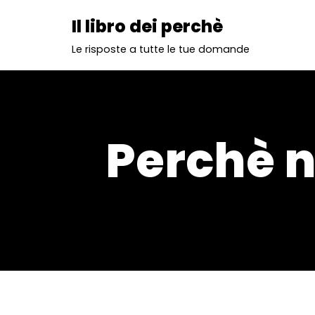
Il libro dei perchè
Vai
Le risposte a tutte le tue domande
al
contenuto
Perchè 