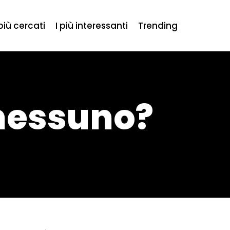
 più cercati
I più interessanti
Trending
nessuno?