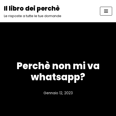
Il libro dei perchè
Vai
Le risposte a tutte le tue domande
al
contenuto
Perchè non mi va
whatsapp?
Gennaio 12, 2023