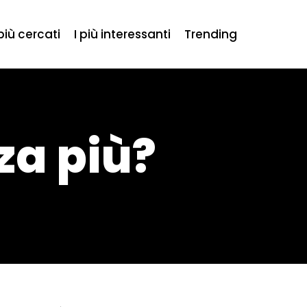
 più cercati
I più interessanti
Trending
za più?