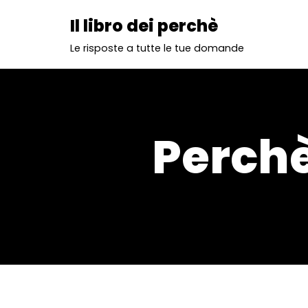
Il libro dei perchè
Vai
Le risposte a tutte le tue domande
al
contenuto
Perchè