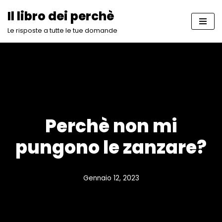
Il libro dei perchè
Vai
Le risposte a tutte le tue domande
al
contenuto
Perchè non mi
pungono le zanzare?
Gennaio 12, 2023