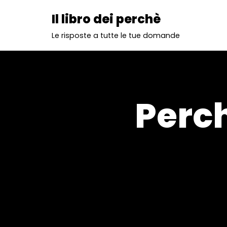
Il libro dei perchè
Vai
Le risposte a tutte le tue domande
al
contenuto
Perc