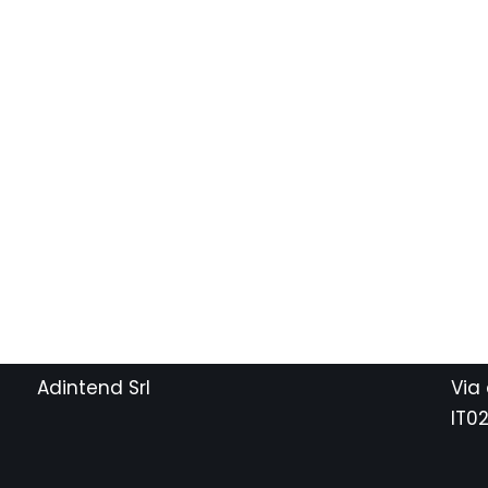
Adintend Srl
Via
IT0