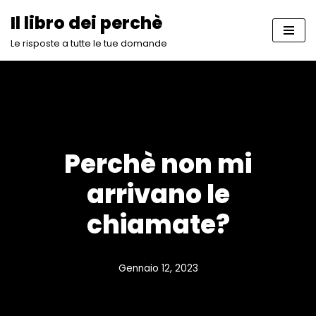
Il libro dei perchè
Vai
Le risposte a tutte le tue domande
al
contenuto
Perchè non mi
arrivano le
chiamate?
Gennaio 12, 2023