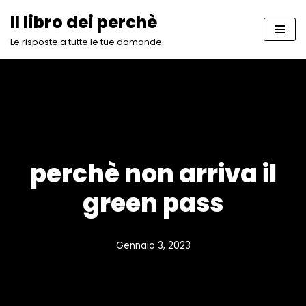
Il libro dei perchè
Vai
Le risposte a tutte le tue domande
al
contenuto
perchè non arriva il
green pass
Gennaio 3, 2023