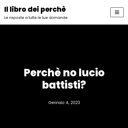
Il libro dei perchè
Vai
Le risposte a tutte le tue domande
al
contenuto
Perchè no lucio
battisti?
Gennaio 4, 2023