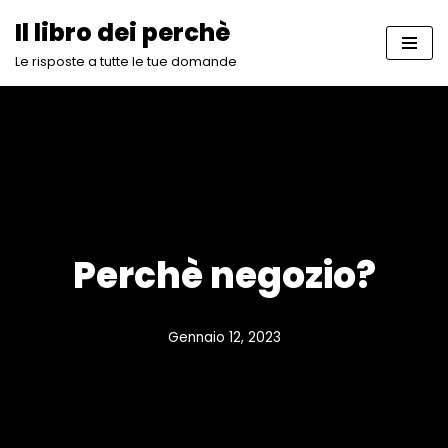
Il libro dei perchè
Vai
Le risposte a tutte le tue domande
al
contenuto
Perchè negozio?
Gennaio 12, 2023