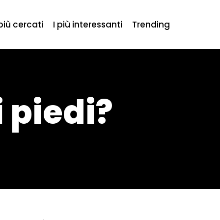
 più cercati
I più interessanti
Trending
 piedi?