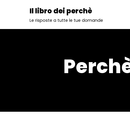
Il libro dei perchè
Vai
Le risposte a tutte le tue domande
al
contenuto
Perchè