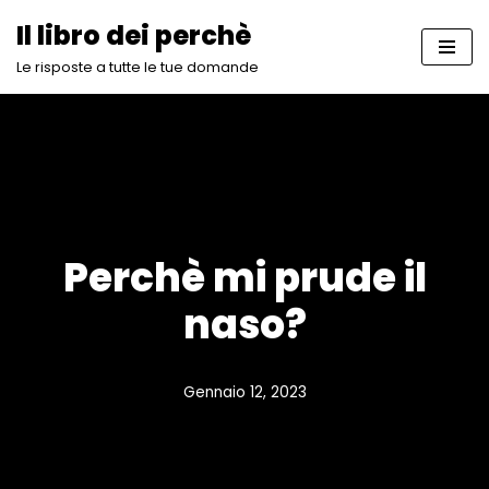
Il libro dei perchè
Vai
Le risposte a tutte le tue domande
al
contenuto
Perchè mi prude il
naso?
Gennaio 12, 2023