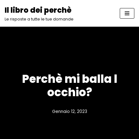
Il libro dei perchè
Vai
Le risposte a tutte le tue domande
al
contenuto
Perchè mi balla l
occhio?
Gennaio 12, 2023