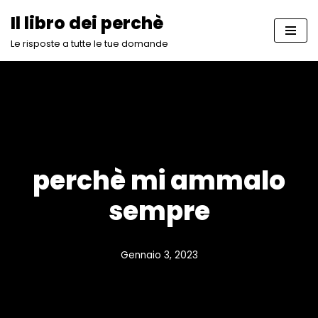
Il libro dei perchè
Vai
Le risposte a tutte le tue domande
al
contenuto
perchè mi ammalo
sempre
Gennaio 3, 2023