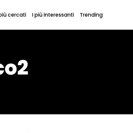
 più cercati
I più interessanti
Trending
co2