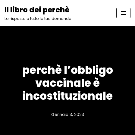
Il libro dei perchè
Vai
Le risposte a tutte le tue domande
al
contenuto
perchè l’obbligo
vaccinale è
incostituzionale
Gennaio 3, 2023