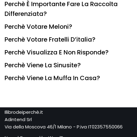
Perchè È Importante Fare La Raccolta
Differenziata?
Perchè Votare Meloni?
Perchè Votare Fratelli D’italia?
Perchè Visualizza E Non Risponde?
Perchè Viene La Sinusite?
Perchè Viene La Muffa In Casa?
Illibrodeiperchè.it
Adintend Srl
Via della Moscova 46/1 Milano - P.iva IT02357550066