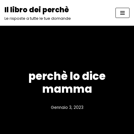
Il libro dei perchè
Vai
Le risposte a tutte le tue domande
al
contenuto
perchè lo dice
mamma
Gennaio 3, 2023