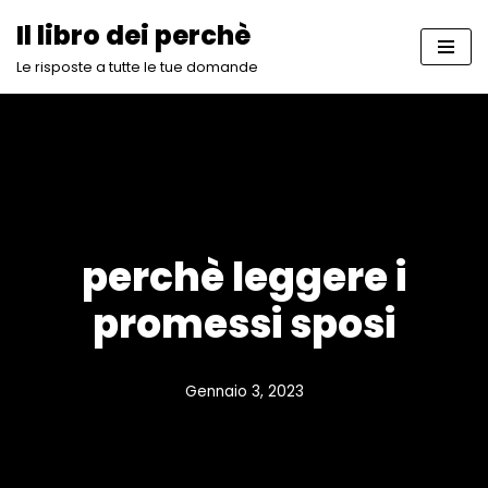
Il libro dei perchè
Vai
Le risposte a tutte le tue domande
al
contenuto
perchè leggere i
promessi sposi
Gennaio 3, 2023