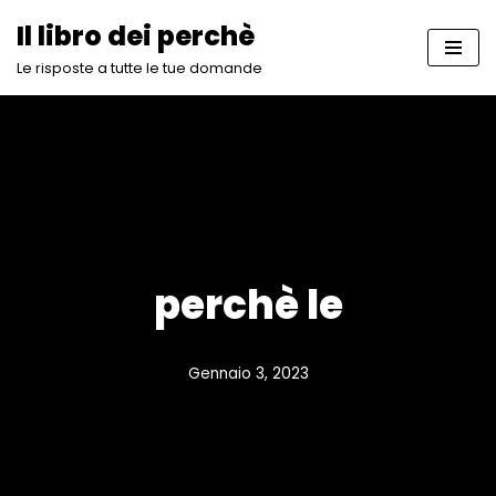
Il libro dei perchè
Vai
Le risposte a tutte le tue domande
al
contenuto
perchè le
Gennaio 3, 2023