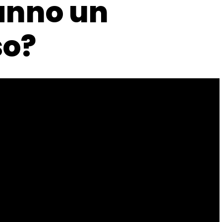
anno un
so?