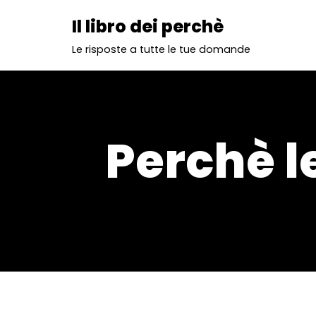
Il libro dei perchè
Vai
Le risposte a tutte le tue domande
al
contenuto
Perchè l