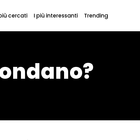
 più cercati
I più interessanti
Trending
ffondano?