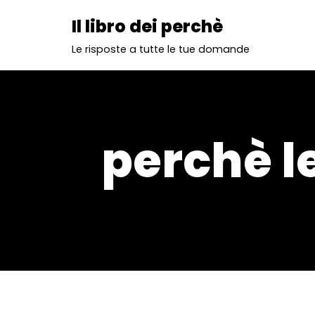
Il libro dei perchè
Vai
Le risposte a tutte le tue domande
al
contenuto
perchè l