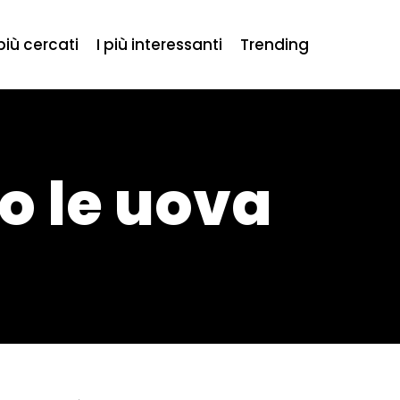
 più cercati
I più interessanti
Trending
o le uova