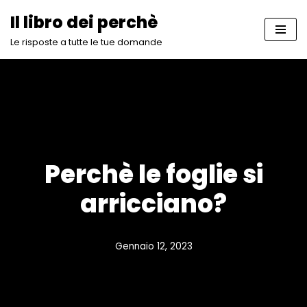
Il libro dei perchè
Vai
Le risposte a tutte le tue domande
al
contenuto
Perchè le foglie si
arricciano?
Gennaio 12, 2023