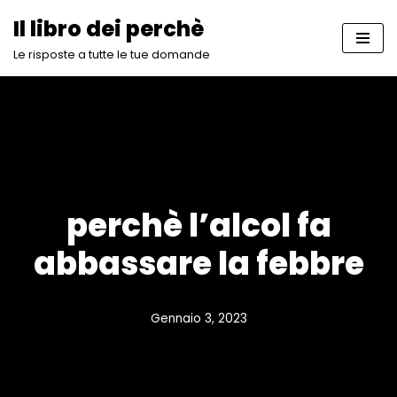
Il libro dei perchè
Vai
Le risposte a tutte le tue domande
al
contenuto
perchè l’alcol fa
abbassare la febbre
Gennaio 3, 2023