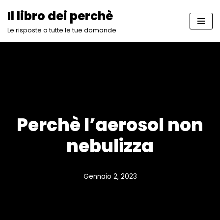
Il libro dei perchè
Vai
Le risposte a tutte le tue domande
al
contenuto
Perchè l’aerosol non
nebulizza
Gennaio 2, 2023