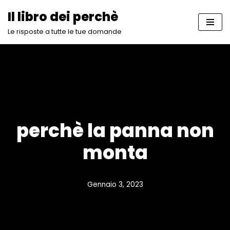
Il libro dei perchè
Vai
Le risposte a tutte le tue domande
al
contenuto
perchè la panna non
monta
Gennaio 3, 2023