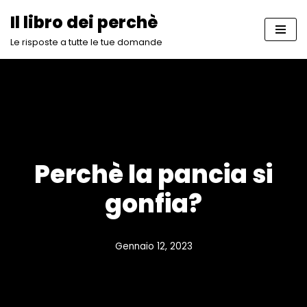
Il libro dei perchè
Vai
Le risposte a tutte le tue domande
al
contenuto
Perchè la pancia si
gonfia?
Gennaio 12, 2023