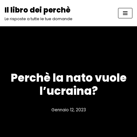
Il libro dei perchè
Vai
Le risposte a tutte le tue domande
al
contenuto
Perchè la nato vuole
l’ucraina?
Gennaio 12, 2023