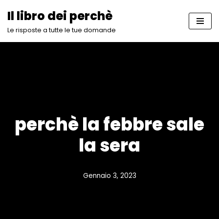
Il libro dei perchè
Vai
Le risposte a tutte le tue domande
al
contenuto
perchè la febbre sale
la sera
Gennaio 3, 2023