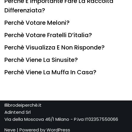
Perchè È Importante Fare La Raccolta
Differenziata?
Perchè Votare Meloni?
Perchè Votare Fratelli D’italia?
Perchè Visualizza E Non Risponde?
Perchè Viene La Sinusite?
Perchè Viene La Muffa In Casa?
Illibrodeiperchè.it
Adintend Srl
Via della Moscova 46/1 Milano - P.iva IT02357550066
Neve
| Powered by
WordPress