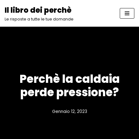
Il libro dei perchè
Vai
Le risposte a tutte le tue domande
al
contenuto
Perchè la caldaia
perde pressione?
Gennaio 12, 2023