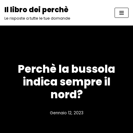
Il libro dei perchè
Vai
Le risposte a tutte le tue domande
al
contenuto
Perchè la bussola
indica sempre il
nord?
Gennaio 12, 2023