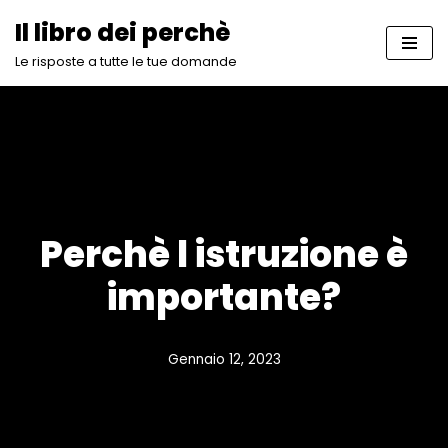
Il libro dei perchè
Vai
Le risposte a tutte le tue domande
al
contenuto
Perchè l istruzione è
importante?
Gennaio 12, 2023