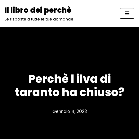
Il libro dei perchè
Vai
Le risposte a tutte le tue domande
al
contenuto
Perchè l ilva di
taranto ha chiuso?
Gennaio 4, 2023