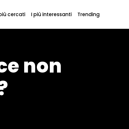
 più cercati
I più interessanti
Trending
ice non
?