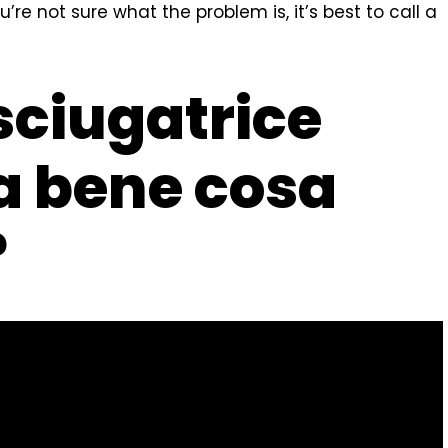
u’re not sure what the problem is, it’s best to call a
sciugatrice
a bene cosa
?