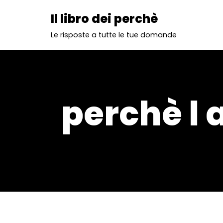
Il libro dei perchè
Vai
Le risposte a tutte le tue domande
al
contenuto
perchè l 