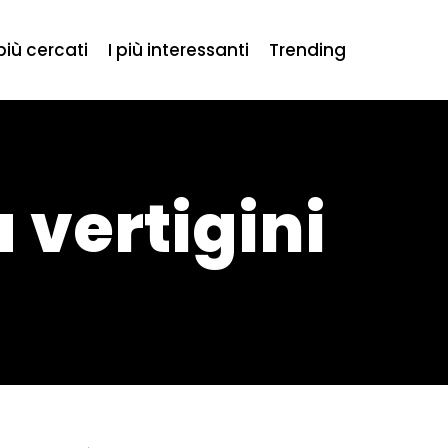
 più cercati
I più interessanti
Trending
 vertigini