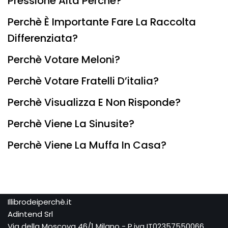
Pressione Alta Perchè?
Perchè È Importante Fare La Raccolta
Differenziata?
Perchè Votare Meloni?
Perchè Votare Fratelli D’italia?
Perchè Visualizza E Non Risponde?
Perchè Viene La Sinusite?
Perchè Viene La Muffa In Casa?
Illibrodeiperchè.it
Adintend Srl
Via della Moscova 46/1 Milano - P.iva IT02357550066