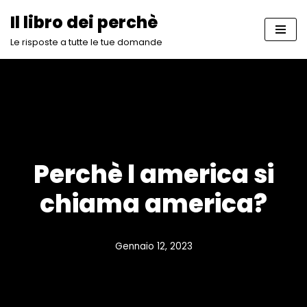
Il libro dei perchè
Vai
Le risposte a tutte le tue domande
al
contenuto
Perchè l america si
chiama america?
Gennaio 12, 2023