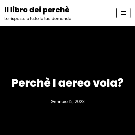
Il libro dei perchè
Vai
Le risposte a tutte le tue domande
al
contenuto
Perchè l aereo vola?
Gennaio 12, 2023