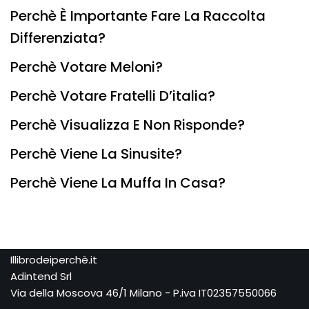
Perchè È Importante Fare La Raccolta
Differenziata?
Perchè Votare Meloni?
Perchè Votare Fratelli D’italia?
Perchè Visualizza E Non Risponde?
Perchè Viene La Sinusite?
Perchè Viene La Muffa In Casa?
Illibrodeiperchè.it
Adintend Srl
Via della Moscova 46/1 Milano - P.iva IT02357550066