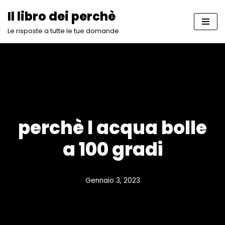
Il libro dei perchè
Vai
Le risposte a tutte le tue domande
al
contenuto
perchè l acqua bolle
a 100 gradi
Gennaio 3, 2023