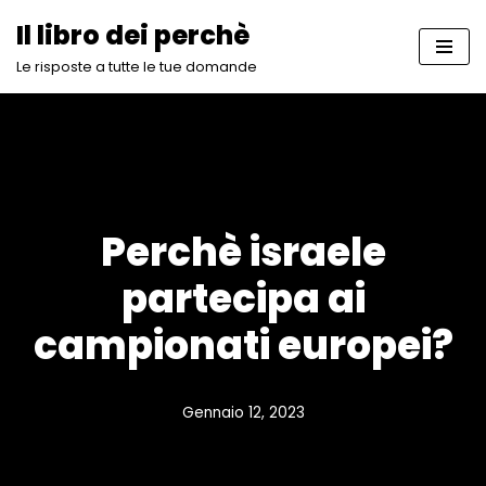
Il libro dei perchè
Vai
Le risposte a tutte le tue domande
al
contenuto
Perchè israele
partecipa ai
campionati europei?
Gennaio 12, 2023