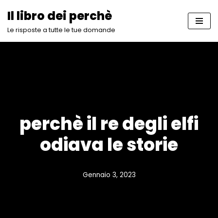
Il libro dei perchè
Vai
Le risposte a tutte le tue domande
al
contenuto
perchè il re degli elfi
odiava le storie
Gennaio 3, 2023