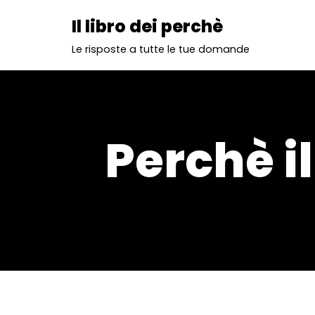
Il libro dei perchè
Vai
Le risposte a tutte le tue domande
al
contenuto
Perchè i