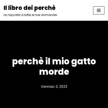
Il libro dei perchè
Vai
Le risposte a tutte le tue domande
al
contenuto
perchè il mio gatto
morde
Gennaio 3, 2023